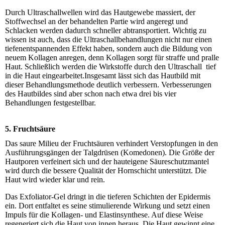
Durch Ultraschallwellen wird das Hautgewebe massiert, der
Stoffwechsel an der behandelten Partie wird angeregt und
Schlacken werden dadurch schneller abtransportiert. Wichtig zu
wissen ist auch, dass die Ultraschallbehandlungen nicht nur einen
tiefenentspannenden Effekt haben, sondern auch die Bildung von
neuem Kollagen anregen, denn Kollagen sorgt für straffe und pralle
Haut. Schließlich werden die Wirkstoffe durch den Ultraschall tief
in die Haut eingearbeitet.Insgesamt lässt sich das Hautbild mit
dieser Behandlungsmethode deutlich verbessern. Verbesserungen
des Hautbildes sind aber schon nach etwa drei bis vier
Behandlungen festgestellbar.
5. Fruchtsäure
Das saure Milieu der Fruchtsäuren verhindert Verstopfungen in den
Ausführungsgängen der Talgdrüsen (Komedonen). Die Größe der
Hautporen verfeinert sich und der hauteigene Säureschutzmantel
wird durch die bessere Qualität der Hornschicht unterstützt. Die
Haut wird wieder klar und rein.
Das Exfoliator-Gel dringt in die tieferen Schichten der Epidermis
ein. Dort entfaltet es seine stimulierende Wirkung und setzt einen
Impuls für die Kollagen- und Elastinsynthese. Auf diese Weise
regeneriert sich die Haut von innen heraus. Die Haut gewinnt eine