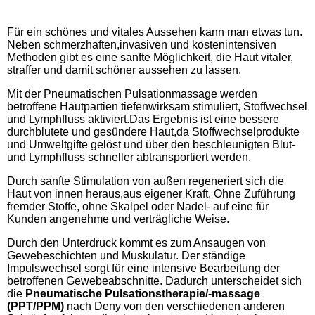
Für ein schönes und vitales Aussehen kann man etwas tun.
Neben schmerzhaften,invasiven und kostenintensiven
Methoden gibt es eine sanfte Möglichkeit, die Haut vitaler,
straffer und damit schöner aussehen zu lassen.
Mit der Pneumatischen Pulsationmassage werden
betroffene Hautpartien tiefenwirksam stimuliert, Stoffwechsel
und Lymphfluss aktiviert.Das Ergebnis ist eine bessere
durchblutete und gesündere Haut,da Stoffwechselprodukte
und Umweltgifte gelöst und über den beschleunigten Blut-
und Lymphfluss schneller abtransportiert werden.
Durch sanfte Stimulation von außen regeneriert sich die
Haut von innen heraus,aus eigener Kraft. Ohne Zuführung
fremder Stoffe, ohne Skalpel oder Nadel- auf eine für
Kunden angenehme und verträgliche Weise.
Durch den Unterdruck kommt es zum Ansaugen von
Gewebeschichten und Muskulatur. Der ständige
Impulswechsel sorgt für eine intensive Bearbeitung der
betroffenen Gewebeabschnitte. Dadurch unterscheidet sich
die
Pneumatische Pulsationstherapie/-massage
(PPT/PPM)
nach Deny von den verschiedenen anderen